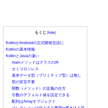
もくじ
[
hide
]
KotlinがAndroidの正式開発言語に
Kotlinの基本情報
KotlinとJavaの違い
mainメソッドはクラスの外
セミコロンレス
基本データ型（プリミティブ型）は無し
型の宣言不要
関数（メソッド）の定義の仕方
引数のデフォルト値を設定できる
配列はArrayオブジェクト
コレクションは読み込み専用or書き込み可