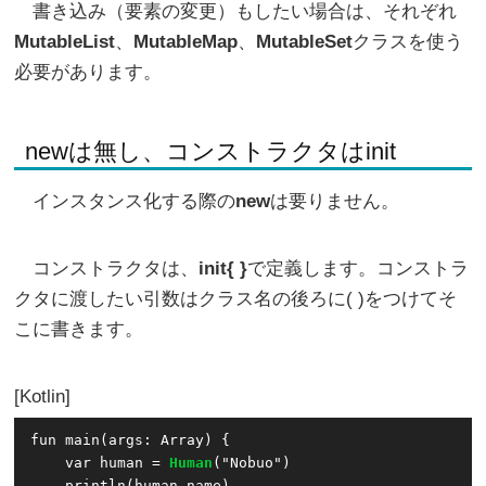
書き込み（要素の変更）もしたい場合は、それぞれ
MutableList
、
MutableMap
、
MutableSet
クラスを使う
必要があります。
newは無し、コンストラクタはinit
インスタンス化する際の
new
は要りません。
コンストラクタは、
init{ }
で定義します。コンストラ
クタに渡したい引数はクラス名の後ろに( )をつけてそ
こに書きます。
Kotlin
fun main(args: Array
) {

    var human = 
Human
("Nobuo")

    println(human.name)
