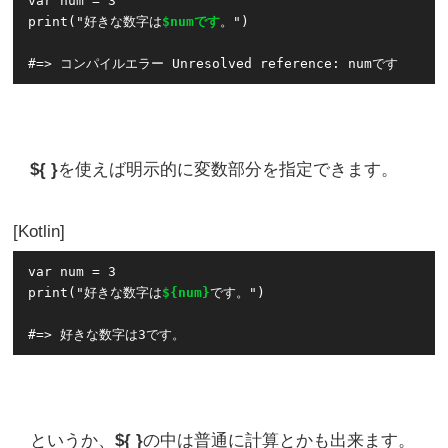
var num = 3

print("好きな数字は
$numです
。")

${ }
を使えば明示的に変数部分を指定できます。
Kotlin
var num = 3

print("好きな数字は
${num}
です。")

というか、
${ }
の中は普通に計算とかも出来ます。