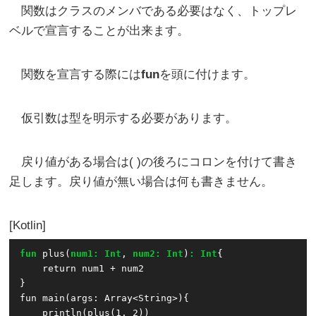
関数はクラスのメンバである必要はなく、トップレ
ベルで宣言することが出来ます。
関数を宣言する際には
fun
を頭に付けます。
仮引数は型を明示する必要があります。
戻り値がある場合は( )の後ろにコロンを付けて書き
足します。戻り値が無い場合は何も書きません。
Kotlin
fun
 plus(
num1: Int
, 
num2: Int
)
: Int
{

    return num1 + num2

}

fun main(args: Array<String>){

    println(plus(1, 2))
