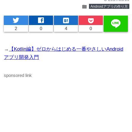
folder
Androidアプリの作り方
twitter
facebook
hatenabookmark
line
2
0
4
0
→
【Kotlin編】ゼロからはじめる一番やさしいAndroid
アプリ開発入門
sponsored link