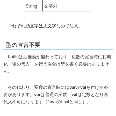
String
文字列
それぞれ
頭文字は大文字
なので注意。
型の宣言不要
Kotlinは型推論が備わっており、変数の宣言時に初期
化（値の代入）を行う場合は型を書く必要はありませ
ん。
その代わり、変数の宣言時には
var
か
val
を付ける必
要があります。
var
は普通の変数、
val
は定数となり再
代入不可になります（Javaのfinalと同じ）。