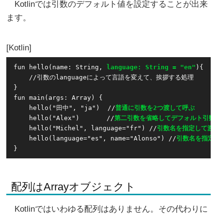
Kotlinでは引数のデフォルト値を設定することが出来
ます。
Kotlin
fun hello(name: String, 
language: String = "en"
){

    //引数のlanguageによって言語を変えて、挨拶する処理

}

fun main(args: Array
) {

    hello("田中", "ja")  //
普通に引数を2つ渡して呼ぶ
    hello("Alex")       //
第二引数を省略してデフォルト引数
    hello("Michel", language="fr") //
引数名を指定して渡
    hello(language="es", name="Alonso") //
引数名を指定
}
配列はArrayオブジェクト
Kotlinではいわゆる配列はありません。その代わりに