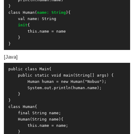
}

class Human(
name: String
){

    val name: String

init
{

        this.name = name

    }

Java
public class Main{

    public static void main(String[] args) {

        Human human = new Human("Nobuo");

	System.out.println(human.name);

    }

}

class Human{

    final String name;

    Human(String name){

        this.name = name;

    }
