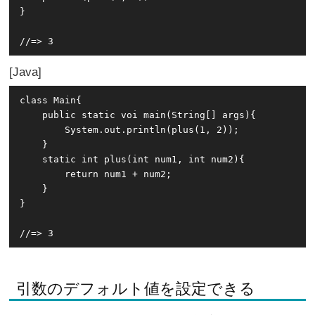
}

Java
class Main{

    public static voi main(String[] args){

        System.out.println(plus(1, 2));

    }

    static int plus(int num1, int num2){

        return num1 + num2;

    }

}

引数のデフォルト値を設定できる