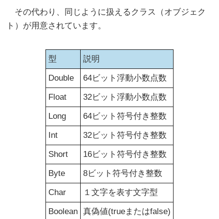
その代わり、同じように扱えるクラス（オブジェク
ト）が用意されています。
型
説明
Double
64ビット浮動小数点数
Float
32ビット浮動小数点数
Long
64ビット符号付き整数
Int
32ビット符号付き整数
Short
16ビット符号付き整数
Byte
8ビット符号付き整数
Char
１文字を表す文字型
Boolean
真偽値(
true
または
false
)