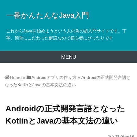
一番かんたんなJava入門
これからJavaを始めようという人の為の超入門サイトです。丁
寧、簡単にこだわった解説なので初心者にぴったりです
MENU
Home
»
Androidアプリの作り方
»
Androidの正式開発言語と
なったKotlinとJavaの基本文法の違い
Androidの正式開発言語となった
KotlinとJavaの基本文法の違い
2017/05/19
time