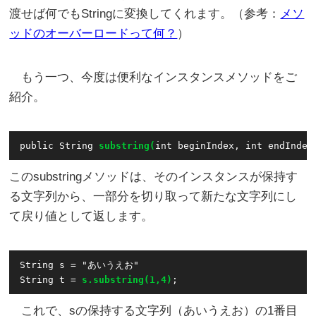
渡せば何でもStringに変換してくれます。（参考：
メソ
ッドのオーバーロードって何？
）
もう一つ、今度は便利なインスタンスメソッドをご
紹介。
public String 
substring(
int beginIndex, int endIndex
このsubstringメソッドは、そのインスタンスが保持す
る文字列から、一部分を切り取って新たな文字列にし
て戻り値として返します。
String s = "あいうえお"

String t = 
s.substring(1,4)
これで、sの保持する文字列（あいうえお）の1番目