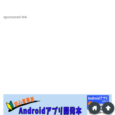
sponsored link
home
arrowup