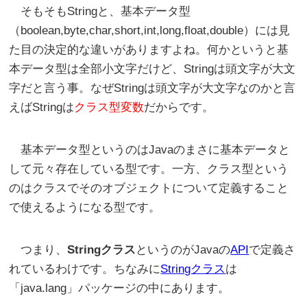
そもそもStringと、基本データ型
（boolean,byte,char,short,int,long,float,double）には見
た目の決定的な違いがありますよね。何かというと基
本データ型は全部小文字だけど、Stringは頭文字が大文
字だと言う事。なぜStringは頭文字が大文字なのかと言
えばStringは
クラス型変数
だからです。
基本データ型というのはJavaのまさに基本データと
して元々存在している型です。一方、クラス型という
のはクラスでそのオブジェクトについて定義すること
で使えるようになる型です。
つまり、
Stringクラス
というのがJavaの
API
で定義さ
れているわけです。ちなみに
Stringクラス
は
「java.lang」パッケージの中にあります。