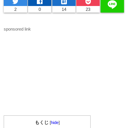
twitter
facebook
hatenabookmark
line
2
0
14
23
sponsored link
もくじ
[
hide
]