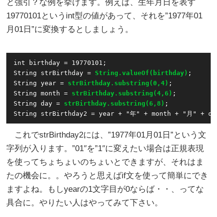
と強引？な例を挙げます。例えば、生年月日を表す
19770101というint型の値があって、それを”1977年01
月01日”に変換するとしましょう。
int birthday = 19770101;

String strBirthday = 
String.valueOf(birthday)
;

String year = 
strBirthday.substring(0,4)
;

String month = 
strBirthday.substring(4,6)
;

String day = 
strBirthday.substring(6,8)
;

これでstrBirthday2には、”1977年01月01日”という文
字列が入ります。”01″を”1″に変えたい場合は正規表現
を使ってちょちょいのちょいとできますが、それはま
たの機会に。。やろうと思えばif文を使って簡単にでき
ますよね。もしyearの1文字目が0ならば・・、ってな
具合に。やりたい人はやってみて下さい。