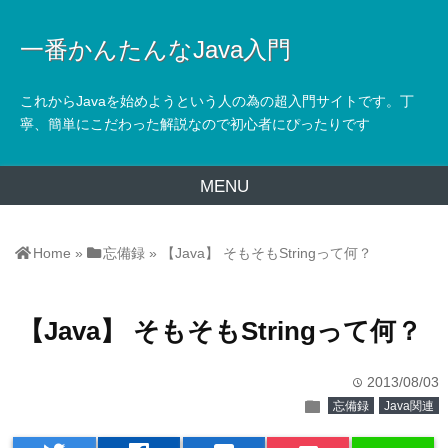
一番かんたんなJava入門
これからJavaを始めようという人の為の超入門サイトです。丁
寧、簡単にこだわった解説なので初心者にぴったりです
MENU
Home
»
忘備録
»
【Java】 そもそもStringって何？
【Java】 そもそもStringって何？
2013/08/03
time
folder
忘備録
Java関連