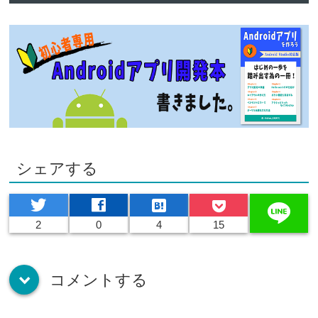
シェアする
twitter
facebook
hatenabookmark
line
2
0
4
15
コメントする
down