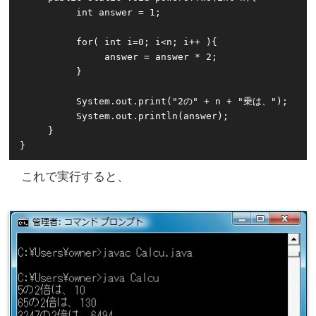
          int answer = 1;

          for( int i=0; i<n; i++ ){ 

               answer = answer * 2;

          } 

          System.out.print("2の" + n + "乗は、");

          System.out.println(answer);

     }

}
これで実行すると、