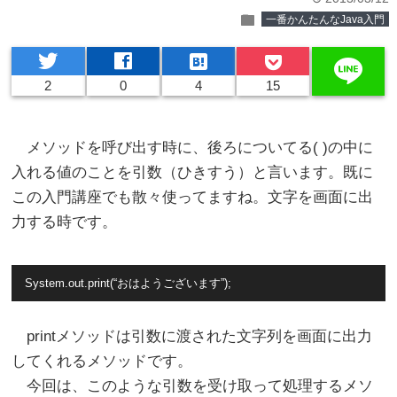
folder
一番かんたんなJava入門
twitter
facebook
hatenabookmark
line
2
0
4
15
メソッドを呼び出す時に、後ろについてる( )の中に
入れる値のことを引数（ひきすう）と言います。既に
この入門講座でも散々使ってますね。文字を画面に出
力する時です。
System.out.print(“おはようございます”);
printメソッドは引数に渡された文字列を画面に出力
してくれるメソッドです。
今回は、このような引数を受け取って処理するメソ