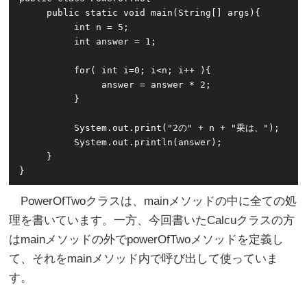
     public static void main(String[] args){

          int n = 5;

          int answer = 1;

          for( int i=0; i<n; i++ ){ 

               answer = answer * 2; 

          } 

          System.out.print("2の" + n + "乗は、");

          System.out.println(answer);

     }

}
PowerOfTwoクラスは、mainメソッドの中に全ての処
理を書いています。一方、今回書いたCalcuクラスの方
はmainメソッドの外でpowerOfTwoメソッドを定義し
て、それをmainメソッド内で呼び出して使っていま
す。