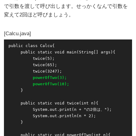
で引数を渡して呼び出します。せっかくなんで引数を
変えて2回ほど呼びましょう。
Calcu.java
public class Calcu{

     public static void main(String[] args){

          twice(5);

          twice(65);

          twice(3247);

powerOfTwo(3);
powerOfTwo(10);
     }

     public static void twice(int n){

          System.out.print(n + "の2倍は、");

          System.out.println(n * 2);

     }

     public static void powerOfTwo(int n){
