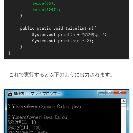
twice(65);
twice(3247);
     }

     public static void twice(int n){

          System.out.print(n + "の2倍は、");

          System.out.println(n * 2);

     }

}
これで実行すると以下のように出力されます。