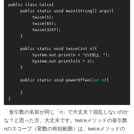
public class Calcu{

     public static void main(String[] args){

          twice(5);

          twice(65);

          twice(3247);

     }

     public static void twice(int n){

          System.out.print(n + "の2倍は、");

          System.out.println(n * 2);

     }

     public static void powerOfTwo(
int n
){

     }

}
仮引数の名前が同じ「n」で大丈夫？混乱しないのか
な？と思った方、大丈夫です。twiceメソッドの仮引数
nのスコープ（変数の有効範囲）は、twiceメソッドの