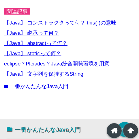
関連記事
【Java】 コンストラクタって何？ this( )の意味
【Java】 継承って何？
【Java】 abstractって何？
【Java】 staticって何？
eclipse？Pleiades？Java統合開発環境を用意
【Java】 文字列を保持するString
一番かんたんなJava入門
folder
home
arrowup
一番かんたんなJava入門
more