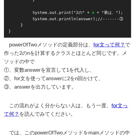
          System.out.print("2の" + 
n
 + "乗は、");

          System.out.println(answer);//-------③

     }

}
powerOfTwoメソッドの定義部分は、
for文って何？
で
作った2のnを計算するクラスとほとんど同じです。メ
ソッドの中で
①、変数answerを宣言して1を代入し、
②、for文を使ってanswerに2をn回かけて、
③、answerを出力しています。
この流れがよく分からない人は、もう一度、
for文っ
て何？
を読んでみてください。
では、このpowerOfTwoメソッドをmainメソッドの中