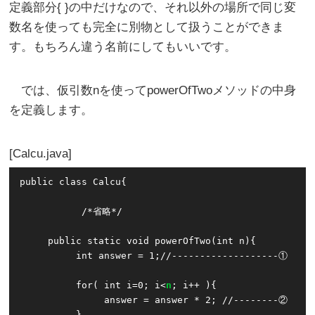
定義部分{ }の中だけなので、それ以外の場所で同じ変
数名を使っても完全に別物として扱うことができま
す。もちろん違う名前にしてもいいです。
では、仮引数nを使ってpowerOfTwoメソッドの中身
を定義します。
Calcu.java
public class Calcu{

           /*省略*/

     public static void powerOfTwo(int n){

          int answer = 1;//-------------------①

          for( int i=0; i<
n
; i++ ){ 

               answer = answer * 2; //--------②

          } 
