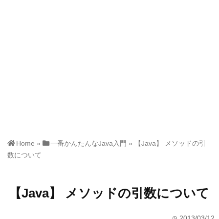
Home
»
一番かんたんなJava入門
»
【Java】 メソッドの引
数について
【Java】 メソッドの引数について
2013/03/12
time