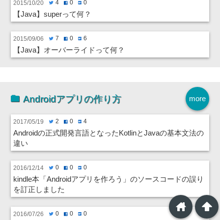
4
0
0
2015/10/20
twitter
facebook
hatenabookmark
【Java】superって何？
7
0
6
2015/09/06
twitter
facebook
hatenabookmark
【Java】オーバーライドって何？
Androidアプリの作り方
more
2
0
4
2017/05/19
twitter
facebook
hatenabookmark
Androidの正式開発言語となったKotlinとJavaの基本文法の
違い
0
0
0
2016/12/14
twitter
facebook
hatenabookmark
kindle本「Androidアプリを作ろう」のソースコードの誤り
を訂正しました
home
arrowup
0
0
0
2016/07/26
twitter
facebook
hatenabookmark