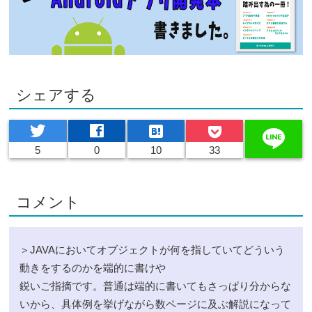
シェアする
twitter
facebook
hatenabookmark
line
5
0
10
33
コメント
＞JAVAにおいてオブジェクトが何を指していてどういう
動きをするのかを端的に書けや
鋭いご指摘です。普通は端的に書いてもさっぱり分からな
いから、具体例を挙げながら数ページに及ぶ解説になって