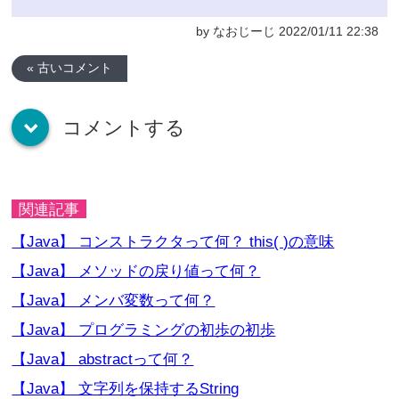
by なおじーじ 2022/01/11 22:38
« 古いコメント
コメントする
down
関連記事
【Java】 コンストラクタって何？ this( )の意味
【Java】 メソッドの戻り値って何？
【Java】 メンバ変数って何？
【Java】 プログラミングの初歩の初歩
【Java】 abstractって何？
【Java】 文字列を保持するString