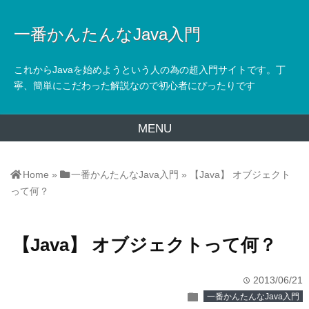
一番かんたんなJava入門
これからJavaを始めようという人の為の超入門サイトです。丁
寧、簡単にこだわった解説なので初心者にぴったりです
MENU
Home
»
一番かんたんなJava入門
»
【Java】 オブジェクト
って何？
【Java】 オブジェクトって何？
2013/06/21
time
folder
一番かんたんなJava入門