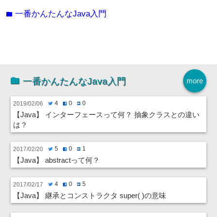
一番かんたんなJava入門
folder
一番かんたんなJava入門
more
4
0
0
2019/02/06
twitter
facebook
hatenabookmark
【Java】 インターフェースって何？ 抽象クラスとの違い
は？
5
0
1
2017/02/20
twitter
facebook
hatenabookmark
【Java】 abstractって何？
4
0
5
2017/02/17
twitter
facebook
hatenabookmark
【Java】 継承とコンストラクタ super( )の意味